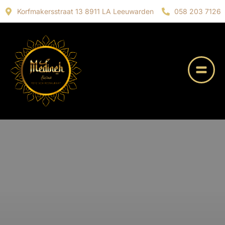
Korfmakersstraat 13 8911 LA Leeuwarden
058 203 7126