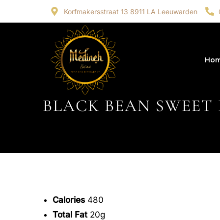
Korfmakersstraat 13 8911 LA Leeuwarden
Ho
BLACK BEAN SWEET
25 JULI 2014
Calories
480
Total Fat
20g