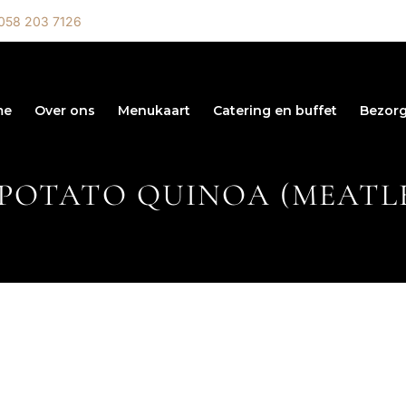
058 203 7126
me
Over ons
Menukaart
Catering en buffet
Bezorg
 POTATO QUINOA (MEATL