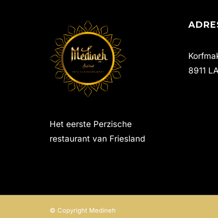
ADRE
Korfmak
8911 L
Het eerste Perzische
restaurant van Friesland
© Copyright Medineh