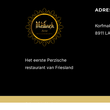
ADRE
Korfmak
8911 L
Het eerste Perzische
restaurant van Friesland
© Copyright Medineh