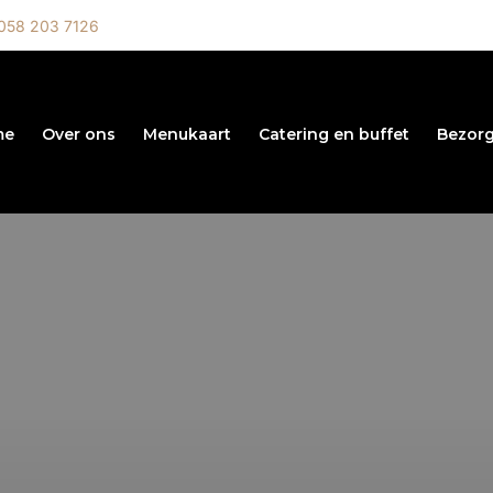
058 203 7126
me
Over ons
Menukaart
Catering en buffet
Bezorg