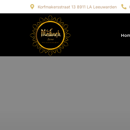
Korfmakersstraat 13 8911 LA Leeuwarden
Ho