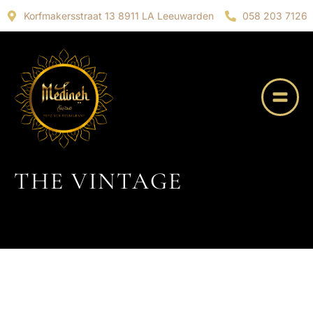
Korfmakersstraat 13 8911 LA Leeuwarden
058 203 7126
THE VINTAGE
23 SEPTEMBER 2022