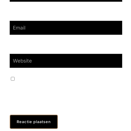
E-MAIL
*
SITE
MIJN NAAM, E-MAIL EN SITE OPSLAAN IN DEZE
BROWSER VOOR DE VOLGENDE KEER WANNEER IK
EEN REACTIE PLAATS.